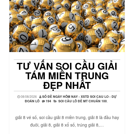
TƯ VẤN SOI CẦU GIẢI
TÁM MIỀN TRUNG
ĐẸP NHẤT
08/08/2026
SỐ ĐỀ NGÀY HÔM NAY - XSTD SOI CAU LO - DỰ
ĐOÁN LÔ
194
SOI CẦU LÔ ĐỀ MT CHUẨN 100
,
giải 8 vé số, soi cầu giải 8 miền trung, giải 8 là đầu hay
đuôi, giải 8, giải 8 xổ số, trúng giải 8,…