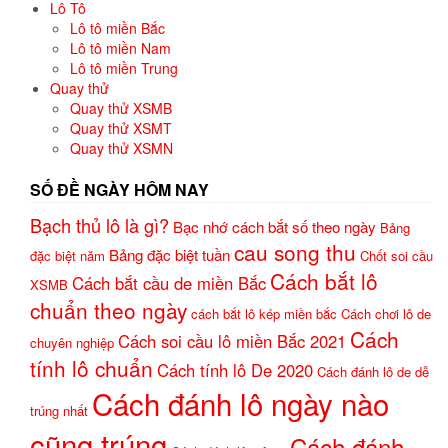
Lô Tô
Lô tô miền Bắc
Lô tô miền Nam
Lô tô miền Trung
Quay thử
Quay thử XSMB
Quay thử XSMT
Quay thử XSMN
SỐ ĐỀ NGÀY HÔM NAY
Bạch thủ lô là gì?
Bạc nhớ cách bắt số theo ngày
Bảng
cau song thu
Bảng đặc biệt tuần
đặc biệt năm
Chốt soi cầu
Cách bắt lô
Cách bắt cầu de miền Bắc
XSMB
chuẩn theo ngày
cách bắt lô kép miền bắc
Cách chơi lô de
Cách
Cách soi cầu lô miền Bắc 2021
chuyên nghiệp
tính lô chuẩn
Cách tính lô De 2020
Cách đánh lô de dễ
Cách đánh lô ngày nào
trúng nhất
cũng trúng
Cách đánh