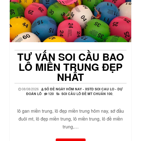
TƯ VẤN SOI CẦU BAO
LÔ MIỀN TRUNG ĐẸP
NHẤT
08/08/2026
SỐ ĐỀ NGÀY HÔM NAY - XSTD SOI CAU LO - DỰ
ĐOÁN LÔ
120
SOI CẦU LÔ ĐỀ MT CHUẨN 100
,
lô gan miền trung, lô đẹp miền trung hôm nay, sớ đầu
đuôi mt, lô đẹp miền trung, lô miền trung, lô đề miền
trung,…