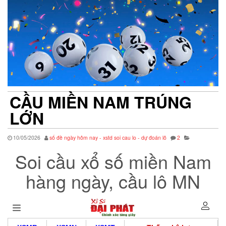
CẦU MIỀN NAM TRÚNG
LỚN
10/05/2026
số đề ngày hôm nay - xstd soi cau lo - dự đoán lô
2
Soi cầu xổ số miền Nam
hàng ngày, cầu lô MN