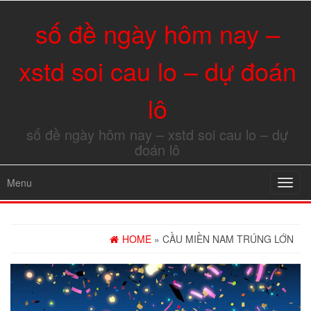
số đề ngày hôm nay –
xstd soi cau lo – dự đoán
lô
số đề ngày hôm nay – xstd soi cau lo – dự
đoán lô
Menu
Toggl
navig
HOME
» CẦU MIỀN NAM TRÚNG LỚN