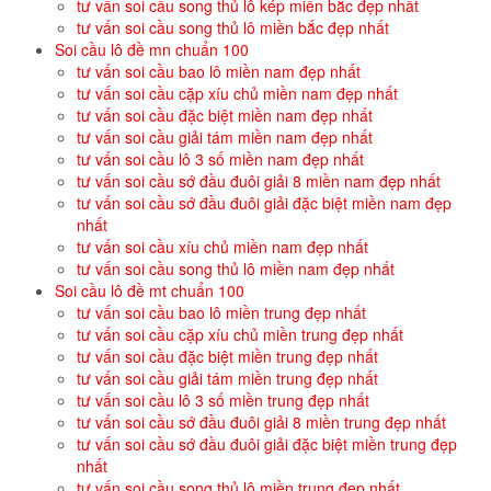
tư vấn soi cầu song thủ lô kép miền bắc đẹp nhất
tư vấn soi cầu song thủ lô miền bắc đẹp nhất
Soi cầu lô đề mn chuẩn 100
tư vấn soi cầu bao lô miền nam đẹp nhất
tư vấn soi cầu cặp xíu chủ miền nam đẹp nhất
tư vấn soi cầu đặc biệt miền nam đẹp nhất
tư vấn soi cầu giải tám miền nam đẹp nhất
tư vấn soi cầu lô 3 số miền nam đẹp nhất
tư vấn soi cầu sớ đầu đuôi giải 8 miền nam đẹp nhất
tư vấn soi cầu sớ đầu đuôi giải đặc biệt miền nam đẹp
nhất
tư vấn soi cầu xíu chủ miền nam đẹp nhất
tư vấn soi cầu song thủ lô miền nam đẹp nhất
Soi cầu lô đề mt chuẩn 100
tư vấn soi cầu bao lô miền trung đẹp nhất
tư vấn soi cầu cặp xíu chủ miền trung đẹp nhất
tư vấn soi cầu đặc biệt miền trung đẹp nhất
tư vấn soi cầu giải tám miền trung đẹp nhất
tư vấn soi cầu lô 3 số miền trung đẹp nhất
tư vấn soi cầu sớ đầu đuôi giải 8 miền trung đẹp nhất
tư vấn soi cầu sớ đầu đuôi giải đặc biệt miền trung đẹp
nhất
tư vấn soi cầu song thủ lô miền trung đẹp nhất