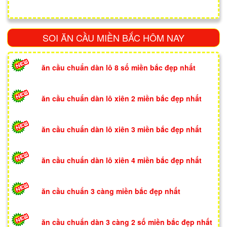
SOI ĂN CẦU MIỀN BẮC HÔM NAY
ăn cầu chuẩn dàn lô 8 số miền bắc đẹp nhất
ăn cầu chuẩn dàn lô xiên 2 miền bắc đẹp nhất
ăn cầu chuẩn dàn lô xiên 3 miền bắc đẹp nhất
ăn cầu chuẩn dàn lô xiên 4 miền bắc đẹp nhất
ăn cầu chuẩn 3 càng miền bắc đẹp nhất
ăn cầu chuẩn dàn 3 càng 2 số miền bắc đẹp nhất