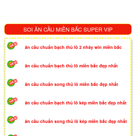
SOI ĂN CẦU MIỀN BẮC SUPER VIP
ăn cầu chuẩn bạch thủ lô 2 nháy win miền bắc
ăn cầu chuẩn bạch thủ lô miền bắc đẹp nhất
ăn cầu chuẩn song thủ lô miền bắc đẹp nhất
ăn cầu chuẩn bạch thủ lô kép miền bắc đẹp nhất
ăn cầu chuẩn song thủ lô kép miền bắc đẹp nhất