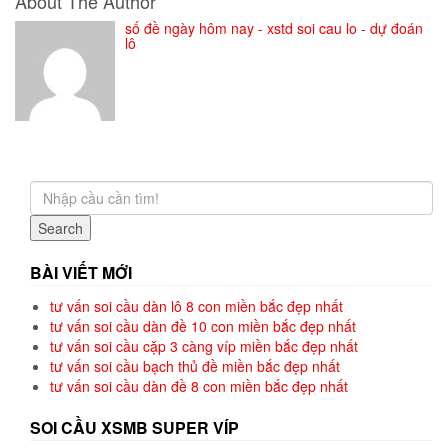
About The Author
số đề ngày hôm nay - xstd soi cau lo - dự đoán
lô
Search
BÀI VIẾT MỚI
tư vấn soi cầu dàn lô 8 con miền bắc đẹp nhất
tư vấn soi cầu dàn đề 10 con miền bắc đẹp nhất
tư vấn soi cầu cặp 3 càng víp miền bắc đẹp nhất
tư vấn soi cầu bạch thủ đề miền bắc đẹp nhất
tư vấn soi cầu dàn đề 8 con miền bắc đẹp nhất
SOI CẦU XSMB SUPER VÍP