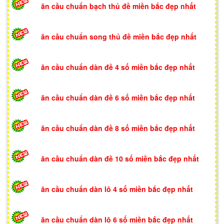
ăn cầu chuẩn bạch thủ đề miền bắc đẹp nhất
ăn cầu chuẩn song thủ đề miền bắc đẹp nhất
ăn cầu chuẩn dàn đề 4 số miền bắc đẹp nhất
ăn cầu chuẩn dàn đề 6 số miền bắc đẹp nhất
ăn cầu chuẩn dàn đề 8 số miền bắc đẹp nhất
ăn cầu chuẩn dàn đề 10 số miền bắc đẹp nhất
ăn cầu chuẩn dàn lô 4 số miền bắc đẹp nhất
ăn cầu chuẩn dàn lô 6 số miền bắc đẹp nhất