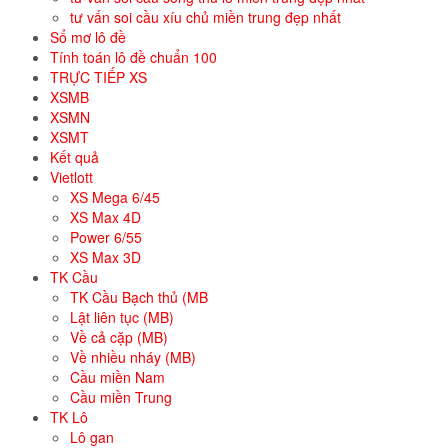
tư vấn soi cầu xíu chủ miền trung đẹp nhất
Sổ mơ lô đề
Tính toán lô đề chuẩn 100
TRỰC TIẾP XS
XSMB
XSMN
XSMT
Kết quả
Vietlott
XS Mega 6/45
XS Max 4D
Power 6/55
XS Max 3D
TK Cầu
TK Cầu Bạch thủ (MB
Lật liên tục (MB)
Về cả cặp (MB)
Về nhiều nháy (MB)
Cầu miền Nam
Cầu miền Trung
TK Lô
Lô gan