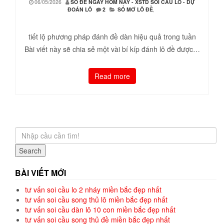
06/05/2026
SỐ ĐỀ NGÀY HÔM NAY - XSTD SOI CAU LO - DỰ
ĐOÁN LÔ
2
SỔ MƠ LÔ ĐỀ
,
tiết lộ phương pháp đánh đề dàn hiệu quả trong tuần
Bài viết này sẽ chia sẻ một vài bí kíp đánh lô đề được…
Read more
Search
BÀI VIẾT MỚI
tư vấn soi cầu lo 2 nháy miền bắc đẹp nhất
tư vấn soi cầu song thủ lô miền bắc đẹp nhất
tư vấn soi cầu dàn lô 10 con miền bắc đẹp nhất
tư vấn soi cầu song thủ đề miền bắc đẹp nhất