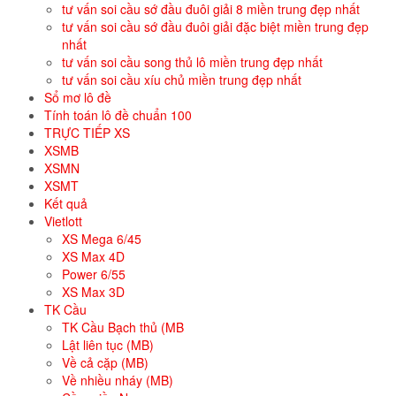
tư vấn soi cầu sớ đầu đuôi giải 8 miền trung đẹp nhất
tư vấn soi cầu sớ đầu đuôi giải đặc biệt miền trung đẹp
nhất
tư vấn soi cầu song thủ lô miền trung đẹp nhất
tư vấn soi cầu xíu chủ miền trung đẹp nhất
Sổ mơ lô đề
Tính toán lô đề chuẩn 100
TRỰC TIẾP XS
XSMB
XSMN
XSMT
Kết quả
Vietlott
XS Mega 6/45
XS Max 4D
Power 6/55
XS Max 3D
TK Cầu
TK Cầu Bạch thủ (MB
Lật liên tục (MB)
Về cả cặp (MB)
Về nhiều nháy (MB)