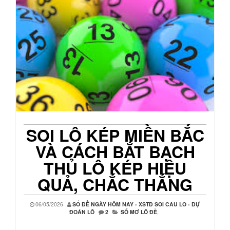
SOI LÔ KÉP MIỀN BẮC
VÀ CÁCH BẮT BẠCH
THỦ LÔ KÉP HIỆU
QUẢ, CHẮC THẮNG
06/05/2026
SỐ ĐỀ NGÀY HÔM NAY - XSTD SOI CAU LO - DỰ
ĐOÁN LÔ
2
SỔ MƠ LÔ ĐỀ
,