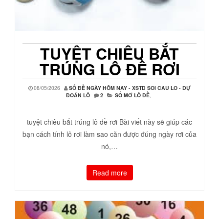
TUYỆT CHIÊU BẮT
TRÚNG LÔ ĐỀ RƠI
08/05/2026
SỐ ĐỀ NGÀY HÔM NAY - XSTD SOI CAU LO - DỰ
ĐOÁN LÔ
2
SỔ MƠ LÔ ĐỀ
,
tuyệt chiêu bắt trúng lô đề rơi Bài viết này sẽ giúp các
bạn cách tính lô rơi làm sao căn được đúng ngày rơi của
nó,…
Read more