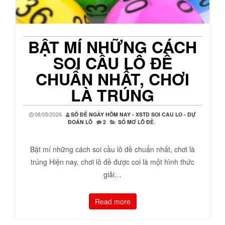
BẬT MÍ NHỮNG CÁCH
SOI CẦU LÔ ĐỀ
CHUẨN NHẤT, CHƠI
LÀ TRÚNG
08/05/2026
SỐ ĐỀ NGÀY HÔM NAY - XSTD SOI CAU LO - DỰ
ĐOÁN LÔ
2
SỔ MƠ LÔ ĐỀ
,
Bật mí những cách soi cầu lô đề chuẩn nhất, chơi là
trúng Hiện nay, chơi lô đề được coi là một hình thức
giải…
Read more