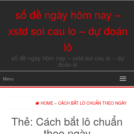
số đề ngày hôm nay –
xstd soi cau lo – dự đoán
lô
số đề ngày hôm nay – xstd soi cau lo – dự
đoán lô
Menu
Toggl
navig
HOME
»
CÁCH BẮT LÔ CHUẨN THEO NGÀY
Thẻ:
Cách bắt lô chuẩn
theo ngày