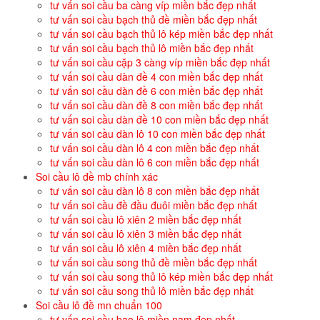
tư vấn soi cầu ba càng víp miền bắc đẹp nhất
tư vấn soi cầu bạch thủ đề miền bắc đẹp nhất
tư vấn soi cầu bạch thủ lô kép miền bắc đẹp nhất
tư vấn soi cầu bạch thủ lô miền bắc đẹp nhất
tư vấn soi cầu cặp 3 càng víp miền bắc đẹp nhất
tư vấn soi cầu dàn đề 4 con miền bắc đẹp nhất
tư vấn soi cầu dàn đề 6 con miền bắc đẹp nhất
tư vấn soi cầu dàn đề 8 con miền bắc đẹp nhất
tư vấn soi cầu dàn đề 10 con miền bắc đẹp nhất
tư vấn soi cầu dàn lô 10 con miền bắc đẹp nhất
tư vấn soi cầu dàn lô 4 con miền bắc đẹp nhất
tư vấn soi cầu dàn lô 6 con miền bắc đẹp nhất
Soi cầu lô đề mb chính xác
tư vấn soi cầu dàn lô 8 con miền bắc đẹp nhất
tư vấn soi cầu đề đầu đuôi miền bắc đẹp nhất
tư vấn soi cầu lô xiên 2 miền bắc đẹp nhất
tư vấn soi cầu lô xiên 3 miền bắc đẹp nhất
tư vấn soi cầu lô xiên 4 miền bắc đẹp nhất
tư vấn soi cầu song thủ đề miền bắc đẹp nhất
tư vấn soi cầu song thủ lô kép miền bắc đẹp nhất
tư vấn soi cầu song thủ lô miền bắc đẹp nhất
Soi cầu lô đề mn chuẩn 100
tư vấn soi cầu bao lô miền nam đẹp nhất