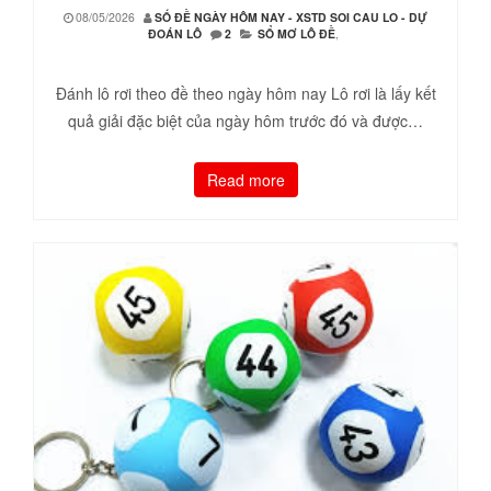
08/05/2026
SỐ ĐỀ NGÀY HÔM NAY - XSTD SOI CAU LO - DỰ
ĐOÁN LÔ
2
SỔ MƠ LÔ ĐỀ
,
Đánh lô rơi theo đề theo ngày hôm nay Lô rơi là lấy kết
quả giải đặc biệt của ngày hôm trước đó và được…
Read more