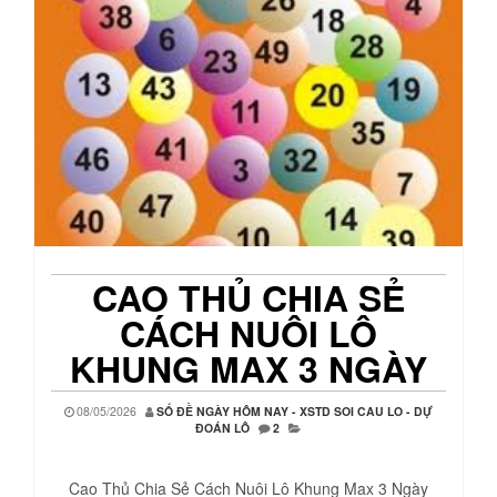
CAO THỦ CHIA SẺ
CÁCH NUÔI LÔ
KHUNG MAX 3 NGÀY
08/05/2026
SỐ ĐỀ NGÀY HÔM NAY - XSTD SOI CAU LO - DỰ
ĐOÁN LÔ
2
Cao Thủ Chia Sẻ Cách Nuôi Lô Khung Max 3 Ngày