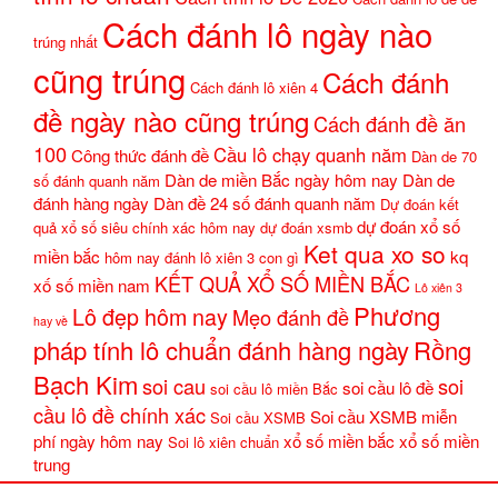
Cách đánh lô ngày nào
trúng nhất
cũng trúng
Cách đánh
Cách đánh lô xiên 4
đề ngày nào cũng trúng
Cách đánh đề ăn
100
Cầu lô chạy quanh năm
Công thức đánh đề
Dàn de 70
Dàn de miền Bắc ngày hôm nay
Dàn de
số đánh quanh năm
đánh hàng ngày
Dàn đề 24 số đánh quanh năm
Dự đoán kết
dự đoán xổ số
quả xổ số siêu chính xác hôm nay
dự đoán xsmb
Ket qua xo so
miền bắc
kq
hôm nay đánh lô xiên 3 con gì
KẾT QUẢ XỔ SỐ MIỀN BẮC
xố số miền nam
Lô xiên 3
Phương
Lô đẹp hôm nay
Mẹo đánh đề
hay về
pháp tính lô chuẩn đánh hàng ngày
Rồng
Bạch Kim
soi cau
soi
soi cầu lô đề
soi cầu lô miền Bắc
cầu lô đề chính xác
Soi cầu XSMB miễn
Soi cầu XSMB
phí ngày hôm nay
xổ số miền bắc
xổ số miền
Soi lô xiên chuẩn
trung