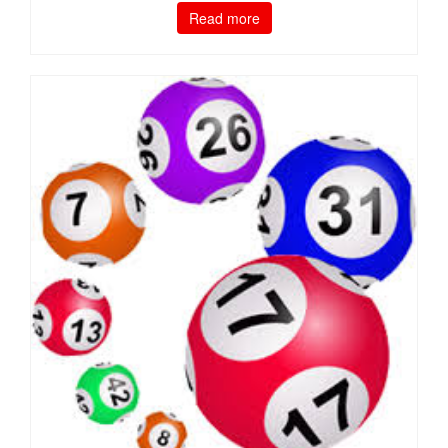
Read more