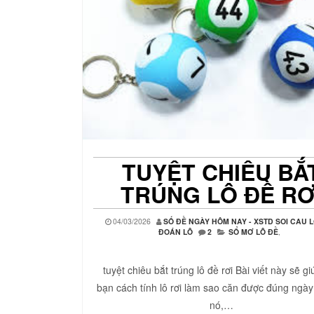
TUYỆT CHIÊU BẮ
TRÚNG LÔ ĐỀ RƠ
04/03/2026
SỐ ĐỀ NGÀY HÔM NAY - XSTD SOI CAU L
ĐOÁN LÔ
2
SỔ MƠ LÔ ĐỀ
,
tuyệt chiêu bắt trúng lô đề rơi Bài viết này sẽ g
bạn cách tính lô rơi làm sao căn được đúng ngày
nó,…