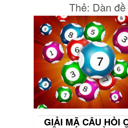
Thẻ:
Dàn đề
GIẢI MÃ CÂU HỎI 