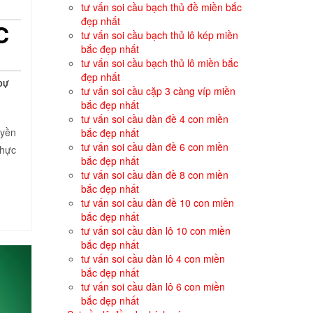
tư vấn soi cầu bạch thủ đề miền bắc
đẹp nhất
C
tư vấn soi cầu bạch thủ lô kép miền
bắc đẹp nhất
tư vấn soi cầu bạch thủ lô miền bắc
đẹp nhất
 DỰ
tư vấn soi cầu cặp 3 càng víp miền
bắc đẹp nhất
tư vấn soi cầu dàn đề 4 con miền
uyền
bắc đẹp nhất
tư vấn soi cầu dàn đề 6 con miền
thực
bắc đẹp nhất
tư vấn soi cầu dàn đề 8 con miền
bắc đẹp nhất
tư vấn soi cầu dàn đề 10 con miền
bắc đẹp nhất
tư vấn soi cầu dàn lô 10 con miền
bắc đẹp nhất
tư vấn soi cầu dàn lô 4 con miền
bắc đẹp nhất
tư vấn soi cầu dàn lô 6 con miền
bắc đẹp nhất