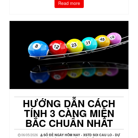
Read more
HƯỚNG DẪN CÁCH
TÍNH 3 CÀNG MIỀN
BẮC CHUẨN NHẤT
06/05/2026
SỐ ĐỀ NGÀY HÔM NAY - XSTD SOI CAU LO - DỰ