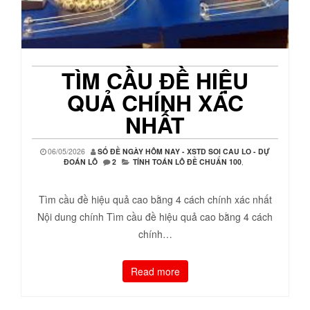
TÌM CẦU ĐỀ HIỆU
QUẢ CHÍNH XÁC
NHẤT
06/05/2026
SỐ ĐỀ NGÀY HÔM NAY - XSTD SOI CAU LO - DỰ
ĐOÁN LÔ
2
TÍNH TOÁN LÔ ĐỀ CHUẨN 100
,
Tìm cầu đề hiệu quả cao bằng 4 cách chính xác nhất
Nội dung chính Tìm cầu đề hiệu quả cao bằng 4 cách
chính…
Read more