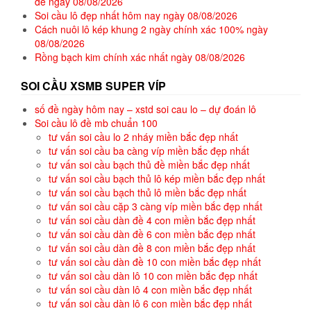
đề ngày 08/08/2026
Soi cầu lô đẹp nhất hôm nay ngày 08/08/2026
Cách nuôi lô kép khung 2 ngày chính xác 100% ngày
08/08/2026
Rồng bạch kim chính xác nhất ngày 08/08/2026
SOI CẦU XSMB SUPER VÍP
số đề ngày hôm nay – xstd soi cau lo – dự đoán lô
Soi cầu lô đề mb chuẩn 100
tư vấn soi cầu lo 2 nháy miền bắc đẹp nhất
tư vấn soi cầu ba càng víp miền bắc đẹp nhất
tư vấn soi cầu bạch thủ đề miền bắc đẹp nhất
tư vấn soi cầu bạch thủ lô kép miền bắc đẹp nhất
tư vấn soi cầu bạch thủ lô miền bắc đẹp nhất
tư vấn soi cầu cặp 3 càng víp miền bắc đẹp nhất
tư vấn soi cầu dàn đề 4 con miền bắc đẹp nhất
tư vấn soi cầu dàn đề 6 con miền bắc đẹp nhất
tư vấn soi cầu dàn đề 8 con miền bắc đẹp nhất
tư vấn soi cầu dàn đề 10 con miền bắc đẹp nhất
tư vấn soi cầu dàn lô 10 con miền bắc đẹp nhất
tư vấn soi cầu dàn lô 4 con miền bắc đẹp nhất
tư vấn soi cầu dàn lô 6 con miền bắc đẹp nhất