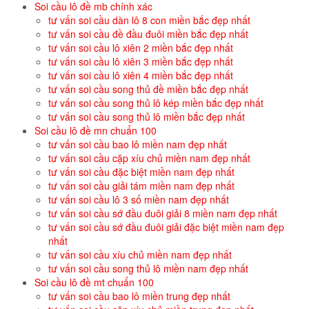
Soi cầu lô đề mb chính xác
tư vấn soi cầu dàn lô 8 con miền bắc đẹp nhất
tư vấn soi cầu đề đầu đuôi miền bắc đẹp nhất
tư vấn soi cầu lô xiên 2 miền bắc đẹp nhất
tư vấn soi cầu lô xiên 3 miền bắc đẹp nhất
tư vấn soi cầu lô xiên 4 miền bắc đẹp nhất
tư vấn soi cầu song thủ đề miền bắc đẹp nhất
tư vấn soi cầu song thủ lô kép miền bắc đẹp nhất
tư vấn soi cầu song thủ lô miền bắc đẹp nhất
Soi cầu lô đề mn chuẩn 100
tư vấn soi cầu bao lô miền nam đẹp nhất
tư vấn soi cầu cặp xíu chủ miền nam đẹp nhất
tư vấn soi cầu đặc biệt miền nam đẹp nhất
tư vấn soi cầu giải tám miền nam đẹp nhất
tư vấn soi cầu lô 3 số miền nam đẹp nhất
tư vấn soi cầu sớ đầu đuôi giải 8 miền nam đẹp nhất
tư vấn soi cầu sớ đầu đuôi giải đặc biệt miền nam đẹp
nhất
tư vấn soi cầu xíu chủ miền nam đẹp nhất
tư vấn soi cầu song thủ lô miền nam đẹp nhất
Soi cầu lô đề mt chuẩn 100
tư vấn soi cầu bao lô miền trung đẹp nhất