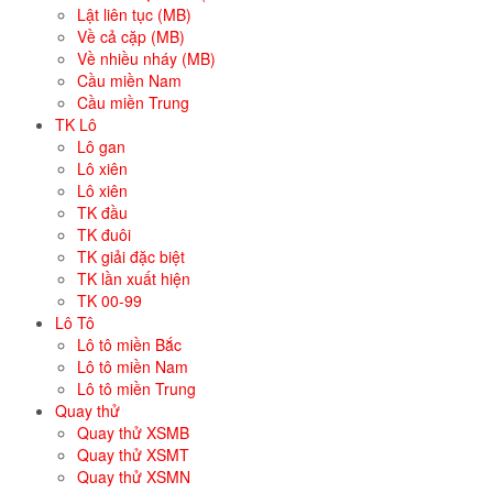
Lật liên tục (MB)
Về cả cặp (MB)
Về nhiều nháy (MB)
Cầu miền Nam
Cầu miền Trung
TK Lô
Lô gan
Lô xiên
Lô xiên
TK đầu
TK đuôi
TK giải đặc biệt
TK lần xuất hiện
TK 00-99
Lô Tô
Lô tô miền Bắc
Lô tô miền Nam
Lô tô miền Trung
Quay thử
Quay thử XSMB
Quay thử XSMT
Quay thử XSMN