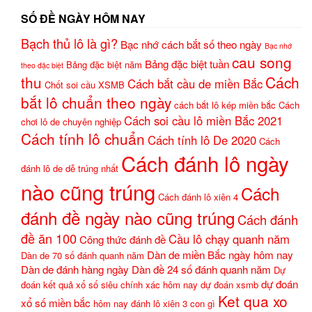
SỐ ĐỀ NGÀY HÔM NAY
Bạch thủ lô là gì?
Bạc nhớ cách bắt số theo ngày
Bạc nhớ
cau song
Bảng đặc biệt tuần
Bảng đặc biệt năm
theo đặc biệt
thu
Cách
Cách bắt cầu de miền Bắc
Chốt soi cầu XSMB
bắt lô chuẩn theo ngày
cách bắt lô kép miền bắc
Cách
Cách soi cầu lô miền Bắc 2021
chơi lô de chuyên nghiệp
Cách tính lô chuẩn
Cách tính lô De 2020
Cách
Cách đánh lô ngày
đánh lô de dễ trúng nhất
nào cũng trúng
Cách
Cách đánh lô xiên 4
đánh đề ngày nào cũng trúng
Cách đánh
đề ăn 100
Cầu lô chạy quanh năm
Công thức đánh đề
Dàn de miền Bắc ngày hôm nay
Dàn de 70 số đánh quanh năm
Dàn de đánh hàng ngày
Dàn đề 24 số đánh quanh năm
Dự
dự đoán
đoán kết quả xổ số siêu chính xác hôm nay
dự đoán xsmb
Ket qua xo
xổ số miền bắc
hôm nay đánh lô xiên 3 con gì