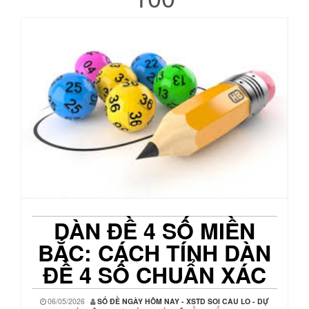
DÀN ĐỀ 4 SỐ MIỀN
BẮC: CÁCH TÍNH DÀN
ĐỀ 4 SỐ CHUẨN XÁC
06/05/2026
SỐ ĐỀ NGÀY HÔM NAY - XSTD SOI CAU LO - DỰ