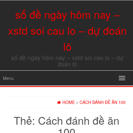
số đề ngày hôm nay –
xstd soi cau lo – dự đoán
lô
số đề ngày hôm nay – xstd soi cau lo – dự
đoán lô
Menu
Toggl
navig
HOME
»
CÁCH ĐÁNH ĐỀ ĂN 100
Thẻ:
Cách đánh đề ăn
100