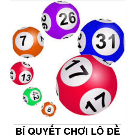
BÍ QUYẾT CHƠI LÔ ĐỀ