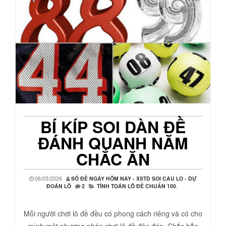
BÍ KÍP SOI DÀN ĐỀ
ĐÁNH QUANH NĂM
CHẮC ĂN
06/05/2026
SỐ ĐỀ NGÀY HÔM NAY - XSTD SOI CAU LO - DỰ
ĐOÁN LÔ
2
TÍNH TOÁN LÔ ĐỀ CHUẨN 100
,
Mỗi người chơi lô đề đều có phong cách riêng và có cho