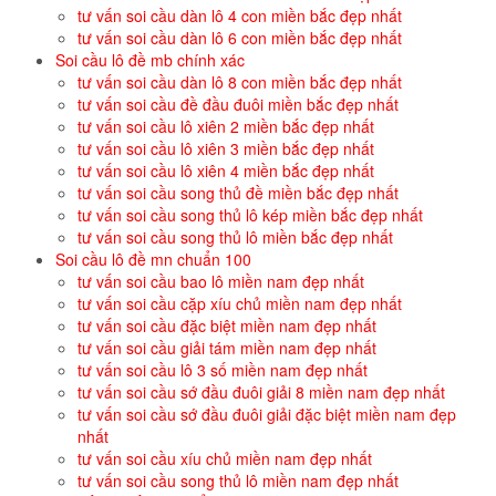
tư vấn soi cầu dàn lô 4 con miền bắc đẹp nhất
tư vấn soi cầu dàn lô 6 con miền bắc đẹp nhất
Soi cầu lô đề mb chính xác
tư vấn soi cầu dàn lô 8 con miền bắc đẹp nhất
tư vấn soi cầu đề đầu đuôi miền bắc đẹp nhất
tư vấn soi cầu lô xiên 2 miền bắc đẹp nhất
tư vấn soi cầu lô xiên 3 miền bắc đẹp nhất
tư vấn soi cầu lô xiên 4 miền bắc đẹp nhất
tư vấn soi cầu song thủ đề miền bắc đẹp nhất
tư vấn soi cầu song thủ lô kép miền bắc đẹp nhất
tư vấn soi cầu song thủ lô miền bắc đẹp nhất
Soi cầu lô đề mn chuẩn 100
tư vấn soi cầu bao lô miền nam đẹp nhất
tư vấn soi cầu cặp xíu chủ miền nam đẹp nhất
tư vấn soi cầu đặc biệt miền nam đẹp nhất
tư vấn soi cầu giải tám miền nam đẹp nhất
tư vấn soi cầu lô 3 số miền nam đẹp nhất
tư vấn soi cầu sớ đầu đuôi giải 8 miền nam đẹp nhất
tư vấn soi cầu sớ đầu đuôi giải đặc biệt miền nam đẹp
nhất
tư vấn soi cầu xíu chủ miền nam đẹp nhất
tư vấn soi cầu song thủ lô miền nam đẹp nhất