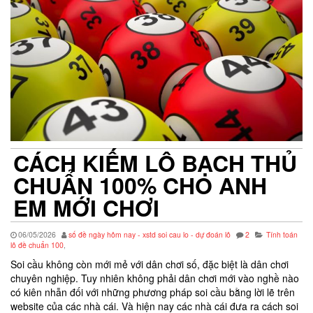
CÁCH KIẾM LÔ BẠCH THỦ
CHUẨN 100% CHO ANH
EM MỚI CHƠI
06/05/2026
số đề ngày hôm nay - xstd soi cau lo - dự đoán lô
2
Tính toán
lô đề chuẩn 100
,
Soi cầu không còn mới mẻ với dân chơi số, đặc biệt là dân chơi
chuyên nghiệp. Tuy nhiên không phải dân chơi mới vào nghề nào
có kiên nhẫn đối với những phương pháp soi cầu bằng lời lẽ trên
website của các nhà cái. Và hiện nay các nhà cái đưa ra cách soi