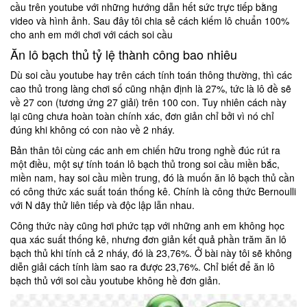
cầu trên youtube với những hướng dẫn hết sức trực tiếp bằng
video và hình ảnh. Sau đây tôi chia sẻ cách kiếm lô chuẩn 100%
cho anh em mới chơi với cách soi cầu
Ăn lô bạch thủ tỷ lệ thành công bao nhiêu
Dù soi cầu youtube hay trên cách tính toán thông thường, thì các
cao thủ trong làng chơi số cũng nhận định là 27%, tức là lô đề sẽ
về 27 con (tương ứng 27 giải) trên 100 con. Tuy nhiên cách này
lại cũng chưa hoàn toàn chính xác, đơn giản chỉ bởi vì nó chỉ
đúng khi không có con nào về 2 nháy.
Bản thân tôi cùng các anh em chiến hữu trong nghề đúc rút ra
một điều, một sự tính toán lô bạch thủ trong soi cầu miền bắc,
miền nam, hay soi cầu miền trung, đó là muốn ăn lô bạch thủ cần
có công thức xác suất toán thống kê. Chính là công thức Bernoulli
với N dãy thử liên tiếp và độc lập lẫn nhau.
Công thức này cũng hơi phức tạp với những anh em không học
qua xác suất thống kê, nhưng đơn giản kết quả phần trăm ăn lô
bạch thủ khi tính cả 2 nháy, đó là 23,76%. Ở bài này tôi sẽ không
diễn giải cách tính làm sao ra được 23,76%. Chỉ biết để ăn lô
bạch thủ với soi cầu youtube không hề đơn giản.