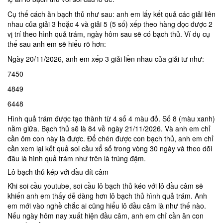
Cụ thể cách ăn bạch thủ như sau: anh em lấy kết quả các giải liên
nhau của giải 3 hoặc 4 và giải 5 (5 số) xếp theo hàng dọc được 2
vị trí theo hình quả trám, ngày hôm sau sẽ có bạch thủ. Ví dụ cụ
thể sau anh em sẽ hiểu rõ hơn:
Ngày 20/11/2026, anh em xếp 3 giải liền nhau của giải tư như:
7450
4849
6448
Hình quả trám được tạo thành từ 4 số 4 màu đỏ. Số 8 (màu xanh)
nằm giữa. Bạch thủ sẽ là 84 về ngày 21/11/2026. Và anh em chỉ
cần ôm con này là được. Để chén được con bạch thủ, anh em chỉ
cần xem lại kết quả soi cầu xổ số trong vòng 30 ngày và theo dõi
đâu là hình quả trám như trên là trúng đậm.
Lô bạch thủ kép với đầu đít câm
Khi soi cầu youtube, soi cầu lô bạch thủ kéo với lô đầu câm sẽ
khiến anh em thấy dễ dàng hơn lô bạch thủ hình quả trám. Anh
em mới vào nghề chắc ai cũng hiểu lô đầu câm là như thế nào.
Nếu ngày hôm nay xuất hiện đầu câm, anh em chỉ cần ăn con