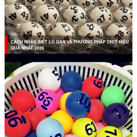
CÁCH NHẬN BIẾT LÔ GAN VÀ PHƯƠNG PHÁP CHƠI HIỆU
QUẢ NHẤT 2026