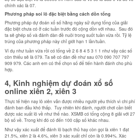
chính xác là 07.
Phương pháp soi lô đặc biệt bằng cách dồn tổng
Phương pháp dự đoán xổ số hằng ngày sử dụng tổng của giải
đặc biệt chưa có ở các tuần trước đó cộng dồn với nhau. Sau đó
ta sẽ ghép số và đánh dàn đề nuôi trong suốt tuần vừa rồi. Tỷ lệ
trúng của phương pháp này chỉ giới hạn 1 lần/tuần.
Ví dụ như tuần vừa rồi có tổng về 2 6 8 4 5 3 1 1 như vậy các số
còn thiếu sẽ là 079. Ta sẽ có dàn đề như sau 070 090 707 797
909 979. Các anh em có thể chọn số để tiến hành đánh cho phù
hợp.
4, Kinh nghiệm dự đoán xổ số
online xiên 2, xiên 3
Thực tế hiện nay lô xiên vẫn được nhiều người yêu thích vì chi phí
đánh ban đầu khó thấp. Tuy nhiên khi đánh, người chơi cần biết
được xác xuất lô về như thế nào. XSMB có tổng cộng 8 giải với 27
bộ số về. Trong khi đó có đến 100 cặp số khác nhau.
Như vậy xác xuất để đánh lô bạch thủ hay còn gọi là xiên 1 đạt
21.5%, xiên 2 là 4.6%, xiên 3 xác xuất chỉ còn là 0.994%. Xác