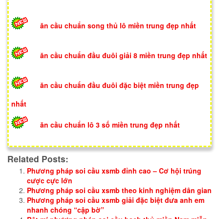
ăn cầu chuẩn song thủ lô miền trung đẹp nhất
ăn cầu chuẩn đầu đuôi giải 8 miền trung đẹp nhất
ăn cầu chuẩn đầu đuôi đặc biệt miền trung đẹp
nhất
ăn cầu chuẩn lô 3 số miền trung đẹp nhất
Related Posts:
Phương pháp soi cầu xsmb đỉnh cao – Cơ hội trúng
cược cực lớn
Phương pháp soi cầu xsmb theo kinh nghiệm dân gian
Phương pháp soi cầu xsmb giải đặc biệt đưa anh em
nhanh chóng “cập bờ”