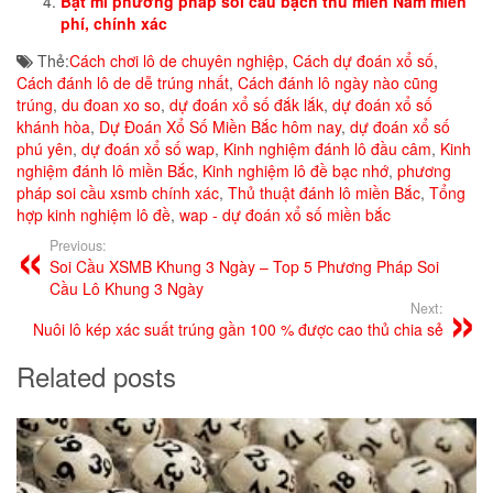
Bật mí phương pháp soi cầu bạch thủ miền Nam miễn
phí, chính xác
Thẻ:
Cách chơi lô de chuyên nghiệp
,
Cách dự đoán xổ số
,
Cách đánh lô de dễ trúng nhất
,
Cách đánh lô ngày nào cũng
trúng
,
du đoan xo so
,
dự đoán xổ số đắk lắk
,
dự đoán xổ số
khánh hòa
,
Dự Đoán Xổ Số Miền Bắc hôm nay
,
dự đoán xổ số
phú yên
,
dự đoán xổ số wap
,
Kinh nghiệm đánh lô đầu câm
,
Kinh
nghiệm đánh lô miền Bắc
,
Kinh nghiệm lô đề bạc nhớ
,
phương
pháp soi cầu xsmb chính xác
,
Thủ thuật đánh lô miền Bắc
,
Tổng
hợp kinh nghiệm lô đề
,
wap - dự đoán xổ số miền bắc
Previous:
Soi Cầu XSMB Khung 3 Ngày – Top 5 Phương Pháp Soi
Cầu Lô Khung 3 Ngày
Next:
Nuôi lô kép xác suất trúng gần 100 % được cao thủ chia sẻ
Related posts