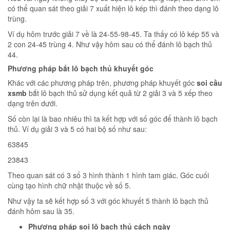
có thể quan sát theo giải 7 xuất hiện lô kép thì đánh theo dạng lô
trùng.
Ví dụ hôm trước giải 7 về là 24-55-98-45. Ta thấy có lô kép 55 và
2 con 24-45 trùng 4. Như vậy hôm sau có thể đánh lô bạch thủ
44.
Phương pháp bắt lô bạch thủ khuyết góc
Khác với các phương pháp trên, phương pháp khuyết góc
soi cầu
xsmb
bắt lô bạch thủ sử dụng kết quả từ 2 giải 3 và 5 xếp theo
dạng trên dưới.
Số còn lại là bao nhiêu thì ta kết hợp với số góc để thành lô bạch
thủ. Ví dụ giải 3 và 5 có hai bộ số như sau:
63845
23843
Theo quan sát có 3 số 3 hình thành 1 hình tam giác. Góc cuối
cùng tạo hình chữ nhật thuộc về số 5.
Như vậy ta sẽ kết hợp số 3 với góc khuyết 5 thành lô bạch thủ
đánh hôm sau là 35.
Phương pháp soi lô bạch thủ cách ngày