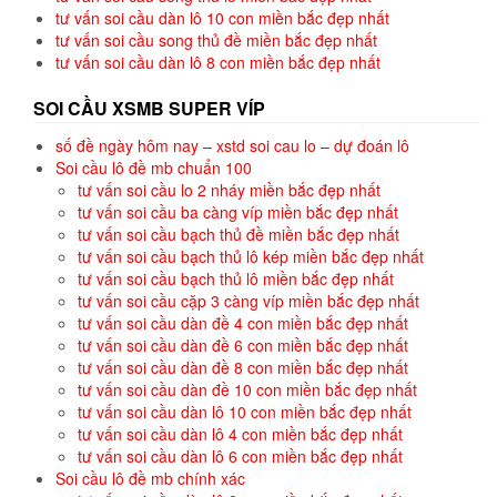
tư vấn soi cầu dàn lô 10 con miền bắc đẹp nhất
tư vấn soi cầu song thủ đề miền bắc đẹp nhất
tư vấn soi cầu dàn lô 8 con miền bắc đẹp nhất
SOI CẦU XSMB SUPER VÍP
số đề ngày hôm nay – xstd soi cau lo – dự đoán lô
Soi cầu lô đề mb chuẩn 100
tư vấn soi cầu lo 2 nháy miền bắc đẹp nhất
tư vấn soi cầu ba càng víp miền bắc đẹp nhất
tư vấn soi cầu bạch thủ đề miền bắc đẹp nhất
tư vấn soi cầu bạch thủ lô kép miền bắc đẹp nhất
tư vấn soi cầu bạch thủ lô miền bắc đẹp nhất
tư vấn soi cầu cặp 3 càng víp miền bắc đẹp nhất
tư vấn soi cầu dàn đề 4 con miền bắc đẹp nhất
tư vấn soi cầu dàn đề 6 con miền bắc đẹp nhất
tư vấn soi cầu dàn đề 8 con miền bắc đẹp nhất
tư vấn soi cầu dàn đề 10 con miền bắc đẹp nhất
tư vấn soi cầu dàn lô 10 con miền bắc đẹp nhất
tư vấn soi cầu dàn lô 4 con miền bắc đẹp nhất
tư vấn soi cầu dàn lô 6 con miền bắc đẹp nhất
Soi cầu lô đề mb chính xác