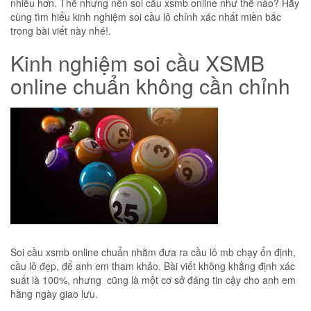
nhiều hơn. Thế nhưng nên soi cầu xsmb online như thế nào? Hãy
cùng tìm hiểu kinh nghiệm soi cầu lô chính xác nhất miền bắc
trong bài viết này nhé!.
Kinh nghiệm soi cầu XSMB
online chuẩn không cần chỉnh
Soi cầu xsmb online chuẩn nhằm đưa ra cầu lô mb chạy ổn định,
cầu lô đẹp, để anh em tham khảo. Bài viết không khẳng định xác
suất là 100%, nhưng cũng là một cơ sở đáng tin cậy cho anh em
hằng ngày giao lưu.